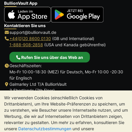
BullionVault App
Kontaktieren Sie uns
support@bullionvault.de
+44(0)20 8600 0130
(GB und International)
1-888-908-2858
(USA und Kanada gebührenfrei)
Rufen Sie uns über das Web an
Geschäftszeiten:
Mo-Fr 10:00-18:30 (MEZ) für Deutsch, Mo-Fr 10:00 -20:30
für Englisch
Galmarley Ltd T/A BullionVault
3 Shortlands (7th Floor)
Hammersmith
Wir verwenden Cookies (einschließlich Cookies von
London
Drittanbietern), um Ihre Website-Präferenzen zu speichern, um
W6 8DA
zu verstehen, wie Besucher unsere Internetseite nutzen, und um
Großbritannien
Werbung, die wir auf Internetseiten von Drittanbietern zeigen,
relevanter zu gestalten. Um mehr zu erfahren, konsultieren Sie
unsere
Datenschutzbestimmungen
und unsere