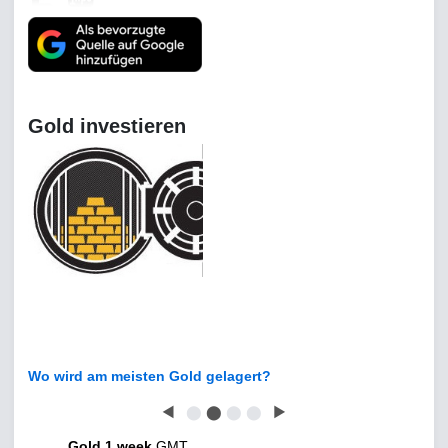
Gold investieren
Wo wird am meisten Gold gelagert?
◀
⬤
⬤
⬤
⬤
▶
Gold 1 week
GMT