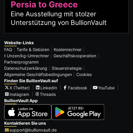
Persia to Greece
Eine Ausstellung mit stolzer
Unterstützung von BullionVault
Website-Links
FAQ
Tarife & Gebüren
Kostenrechner
t Unzen/kg-Umrechner
Geschäftskooperation
Partnerprogramm
Datenschutzerklärung
Steuerstrategie
Allgemeine Geschäftsbedingungen
Cookies
Finden Sie BullionVault auf
X (Twitter)
LinkedIn
Facebook
YouTube
Instagram
Threads
BullionVault App
Kontaktieren Sie uns
support@bullionvault.de