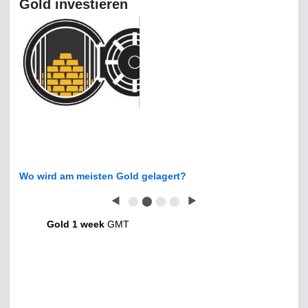
Gold investieren
Wo wird am meisten Gold gelagert?
◀
⬤
⬤
⬤
⬤
▶
Gold 1 week
GMT