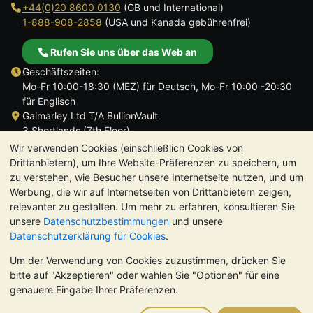
+44(0)20 8600 0130
(GB und International)
1-888-908-2858
(USA und Kanada gebührenfrei)
Rufen Sie uns über das Web an
Geschäftszeiten:
Mo-Fr 10:00-18:30 (MEZ) für Deutsch, Mo-Fr 10:00 -20:30
für Englisch
Galmarley Ltd T/A BullionVault
3 Shortlands (7th Floor)
Hammersmith
Wir verwenden Cookies (einschließlich Cookies von
London
Drittanbietern), um Ihre Website-Präferenzen zu speichern, um
W6 8DA
zu verstehen, wie Besucher unsere Internetseite nutzen, und um
Großbritannien
Werbung, die wir auf Internetseiten von Drittanbietern zeigen,
relevanter zu gestalten. Um mehr zu erfahren, konsultieren Sie
unsere
Datenschutzbestimmungen
und unsere
Datenschutzerklärung für Cookies
.
Um der Verwendung von Cookies zuzustimmen, drücken Sie
TrustScore 4.8 | 724 Bewertungen
bitte auf "Akzeptieren" oder wählen Sie "Optionen" für eine
BITTE BEACHTEN SIE:
Der Wert von Edelmetallen kann sowohl
genauere Eingabe Ihrer Präferenzen.
steigen als auch fallen. Historische Trends sind keine Garantie
für zukünftige Preisentwicklungen. Nichts auf den Webseiten