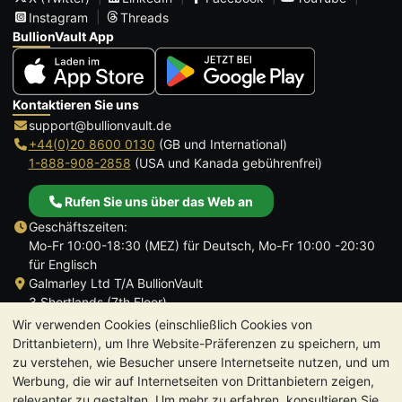
Instagram
Threads
BullionVault App
Kontaktieren Sie uns
support@bullionvault.de
+44(0)20 8600 0130
(GB und International)
1-888-908-2858
(USA und Kanada gebührenfrei)
Rufen Sie uns über das Web an
Geschäftszeiten:
Mo-Fr 10:00-18:30 (MEZ) für Deutsch, Mo-Fr 10:00 -20:30
für Englisch
Galmarley Ltd T/A BullionVault
3 Shortlands (7th Floor)
Hammersmith
Wir verwenden Cookies (einschließlich Cookies von
London
Drittanbietern), um Ihre Website-Präferenzen zu speichern, um
W6 8DA
zu verstehen, wie Besucher unsere Internetseite nutzen, und um
Großbritannien
Werbung, die wir auf Internetseiten von Drittanbietern zeigen,
relevanter zu gestalten. Um mehr zu erfahren, konsultieren Sie