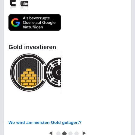
Gold investieren
Wo wird am meisten Gold gelagert?
◀
⬤
⬤
⬤
⬤
▶