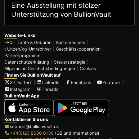
Eine Ausstellung mit stolzer
Unterstützung von BullionVault
Website-Links
FAQ
Tarife & Gebüren
Kostenrechner
t Unzen/kg-Umrechner
Geschäftskooperation
Partnerprogramm
Datenschutzerklärung
Steuerstrategie
Allgemeine Geschäftsbedingungen
Cookies
Finden Sie BullionVault auf
X (Twitter)
LinkedIn
Facebook
YouTube
Instagram
Threads
BullionVault App
Kontaktieren Sie uns
support@bullionvault.de
+44(0)20 8600 0130
(GB und International)