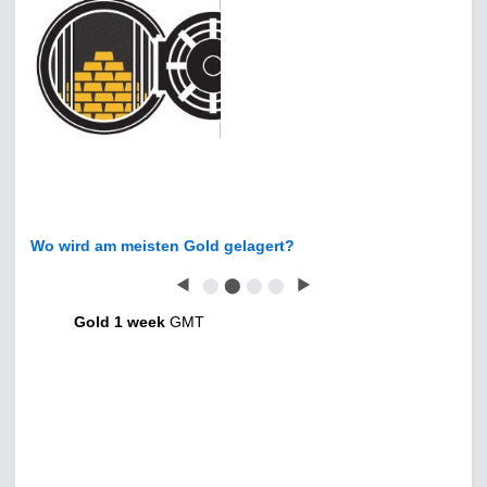
Wo wird am meisten Gold gelagert?
◀
⬤
⬤
⬤
⬤
▶
Gold 1 week
GMT