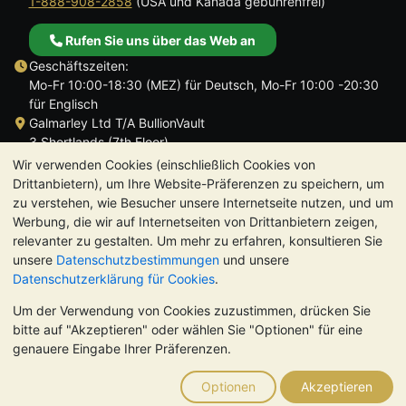
1-888-908-2858
(USA und Kanada gebührenfrei)
Rufen Sie uns über das Web an
Geschäftszeiten:
Mo-Fr 10:00-18:30 (MEZ) für Deutsch, Mo-Fr 10:00 -20:30
für Englisch
Galmarley Ltd T/A BullionVault
3 Shortlands (7th Floor)
Hammersmith
Wir verwenden Cookies (einschließlich Cookies von
London
Drittanbietern), um Ihre Website-Präferenzen zu speichern, um
W6 8DA
zu verstehen, wie Besucher unsere Internetseite nutzen, und um
Großbritannien
Werbung, die wir auf Internetseiten von Drittanbietern zeigen,
relevanter zu gestalten. Um mehr zu erfahren, konsultieren Sie
unsere
Datenschutzbestimmungen
und unsere
Datenschutzerklärung für Cookies
.
Um der Verwendung von Cookies zuzustimmen, drücken Sie
TrustScore 4.8 | 724 Bewertungen
bitte auf "Akzeptieren" oder wählen Sie "Optionen" für eine
BITTE BEACHTEN SIE:
Der Wert von Edelmetallen kann sowohl
genauere Eingabe Ihrer Präferenzen.
steigen als auch fallen. Historische Trends sind keine Garantie
für zukünftige Preisentwicklungen. Nichts auf den Webseiten
Optionen
Akzeptieren
von BullionVault oder in der Kommunikation stellt eine