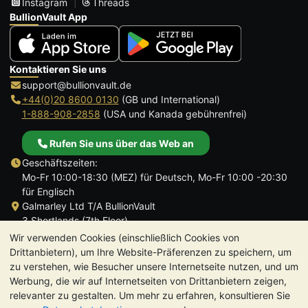
Instagram
Threads
BullionVault App
Kontaktieren Sie uns
support@bullionvault.de
+44(0)20 8600 0130
(GB und International)
1-888-908-2858
(USA und Kanada gebührenfrei)
Rufen Sie uns über das Web an
Geschäftszeiten:
Mo-Fr 10:00-18:30 (MEZ) für Deutsch, Mo-Fr 10:00 -20:30
für Englisch
Galmarley Ltd T/A BullionVault
3 Shortlands (7th Floor)
Hammersmith
Wir verwenden Cookies (einschließlich Cookies von
London
Drittanbietern), um Ihre Website-Präferenzen zu speichern, um
W6 8DA
zu verstehen, wie Besucher unsere Internetseite nutzen, und um
Großbritannien
Werbung, die wir auf Internetseiten von Drittanbietern zeigen,
relevanter zu gestalten. Um mehr zu erfahren, konsultieren Sie