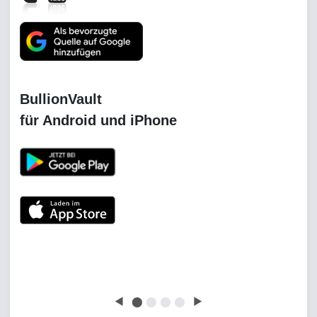
Gold investieren
Wo wird am meisten Gold gelagert?
◀
⬤
⬤
⬤
⬤
▶