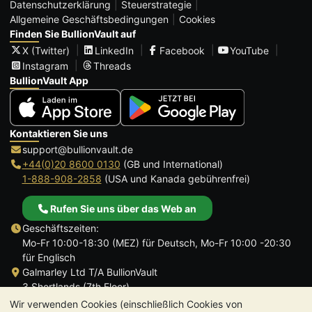
Datenschutzerklärung
Steuerstrategie
Allgemeine Geschäftsbedingungen
Cookies
Finden Sie BullionVault auf
X (Twitter)
LinkedIn
Facebook
YouTube
Instagram
Threads
BullionVault App
Kontaktieren Sie uns
support@bullionvault.de
+44(0)20 8600 0130
(GB und International)
1-888-908-2858
(USA und Kanada gebührenfrei)
Rufen Sie uns über das Web an
Geschäftszeiten:
Mo-Fr 10:00-18:30 (MEZ) für Deutsch, Mo-Fr 10:00 -20:30
für Englisch
Galmarley Ltd T/A BullionVault
3 Shortlands (7th Floor)
Hammersmith
Wir verwenden Cookies (einschließlich Cookies von