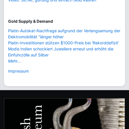
Gold Supply & Demand
Platin-Autokat-Nachfrage aufgrund der Verlangsamung der
Elektromobilität "länger höher
Platin-Investitionen stützen $1000-Preis bei 'Rekorddefizit'
Modis Indien schockiert Juweliere erneut und erhöht die
Einfuhrzölle auf Silber
Mehr...
Impressum