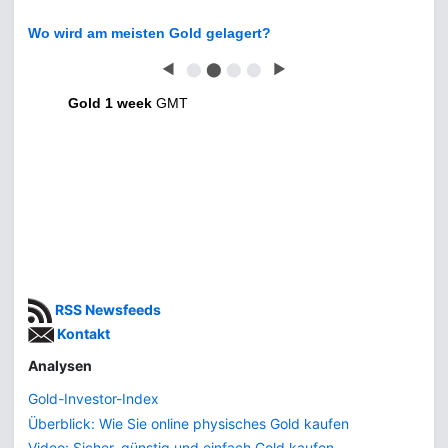
Wo wird am meisten Gold gelagert?
◀
⬤
⬤
⬤
⬤
▶
Gold 1 week
GMT
RSS Newsfeeds
Kontakt
Analysen
Gold-Investor-Index
Überblick: Wie Sie online physisches Gold kaufen
Video: Sicher, günstig und einfach Gold kaufen