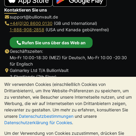
Kontaktieren Sie uns
support@bullionvault.de
+44(0)20 8600 0130
(GB und International)
1-888-908-2858
(USA und Kanada gebührenfrei)
Rufen Sie uns über das Web an
Geschäftszeiten:
Mo-Fr 10:00-18:30 (MEZ) für Deutsch, Mo-Fr 10:00 -20:30
für Englisch
Galmarley Ltd T/A BullionVault
3 Shortlands (7th Floor)
Hammersmith
Wir verwenden Cookies (einschließlich Cookies von
London
Drittanbietern), um Ihre Website-Präferenzen zu speichern, um
W6 8DA
zu verstehen, wie Besucher unsere Internetseite nutzen, und um
Großbritannien
Werbung, die wir auf Internetseiten von Drittanbietern zeigen,
relevanter zu gestalten. Um mehr zu erfahren, konsultieren Sie
unsere
Datenschutzbestimmungen
und unsere
Datenschutzerklärung für Cookies
.
Um der Verwendung von Cookies zuzustimmen, drücken Sie
TrustScore 4.8 | 726 Bewertungen