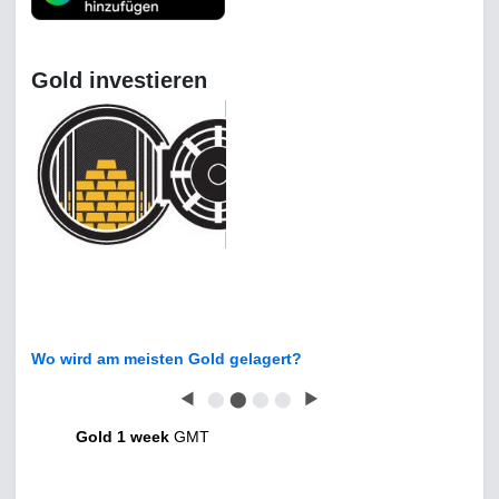
Gold investieren
Wo wird am meisten Gold gelagert?
◀
⬤
⬤
⬤
⬤
▶
Gold 1 week
GMT