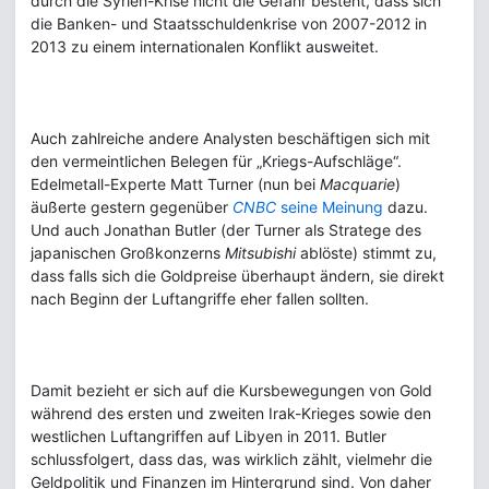
durch die Syrien-Krise nicht die Gefahr besteht, dass sich
die Banken- und Staatsschuldenkrise von 2007-2012 in
2013 zu einem internationalen Konflikt ausweitet.
Auch zahlreiche andere Analysten beschäftigen sich mit
den vermeintlichen Belegen für „Kriegs-Aufschläge“.
Edelmetall-Experte Matt Turner (nun bei
Macquarie
)
äußerte gestern gegenüber
CNBC
seine Meinung
dazu.
Und auch Jonathan Butler (der Turner als Stratege des
japanischen Großkonzerns
Mitsubishi
ablöste) stimmt zu,
dass falls sich die Goldpreise überhaupt ändern, sie direkt
nach Beginn der Luftangriffe eher fallen sollten.
Damit bezieht er sich auf die Kursbewegungen von Gold
während des ersten und zweiten Irak-Krieges sowie den
westlichen Luftangriffen auf Libyen in 2011. Butler
schlussfolgert, dass das, was wirklich zählt, vielmehr die
Geldpolitik und Finanzen im Hintergrund sind. Von daher