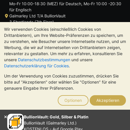
Mo-Fr 10:00-18:30 (MEZ) für Deutsch, Mo-Fr 10:00 -20:30
für Englisch
Galmarley Ltd T/A BullionVault
3 Shortlands (7th Floor)
Hammersmith
Wir verwenden Cookies (einschließlich Cookies von
London
Drittanbietern), um Ihre Website-Präferenzen zu speichern, um
W6 8DA
zu verstehen, wie Besucher unsere Internetseite nutzen, und um
Großbritannien
Werbung, die wir auf Internetseiten von Drittanbietern zeigen,
relevanter zu gestalten. Um mehr zu erfahren, konsultieren Sie
unsere
Datenschutzbestimmungen
und unsere
Datenschutzerklärung für Cookies
.
Um der Verwendung von Cookies zuzustimmen, drücken Sie
TrustScore 4.8 | 724 Bewertungen
bitte auf "Akzeptieren" oder wählen Sie "Optionen" für eine
BITTE BEACHTEN SIE:
Der Wert von Edelmetallen kann sowohl
genauere Eingabe Ihrer Präferenzen.
steigen als auch fallen. Historische Trends sind keine Garantie
für zukünftige Preisentwicklungen. Nichts auf den Webseiten
Optionen
Akzeptieren
von BullionVault oder in der Kommunikation stellt eine
Anlageberatung dar. Sie sollten sich von einem Fachmann
beraten lassen, um zu sehen, ob der Besitz von Edelmetallen
BullionVault: Gold, Silber & Platin
das Richtige für Sie ist.
BullionVault (Galmarley Ltd.)
Galmarley Ltd. (Handelsname BullionVault) ist registriert in
KOSTENLOS - Auf Google Play