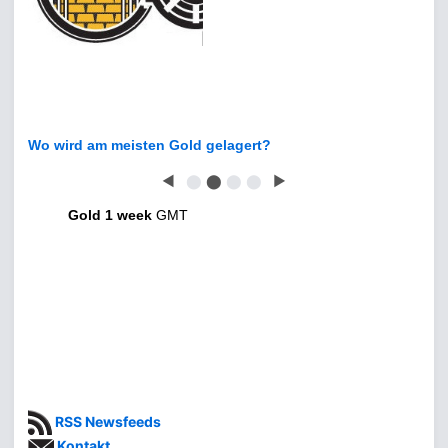
Wo wird am meisten Gold gelagert?
◀
⬤
⬤
⬤
⬤
▶
Gold 1 week
GMT
RSS Newsfeeds
Kontakt