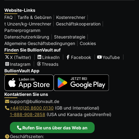
Website-Links
FAQ
Tarife & Gebüren
Kostenrechner
t Unzen/kg-Umrechner
Geschäftskooperation
Partnerprogramm
Datenschutzerklärung
Steuerstrategie
Allgemeine Geschäftsbedingungen
Cookies
Finden Sie BullionVault auf
X (Twitter)
LinkedIn
Facebook
YouTube
Instagram
Threads
BullionVault App
Kontaktieren Sie uns
support@bullionvault.de
+44(0)20 8600 0130
(GB und International)
1-888-908-2858
(USA und Kanada gebührenfrei)
Rufen Sie uns über das Web an
Geschäftszeiten: