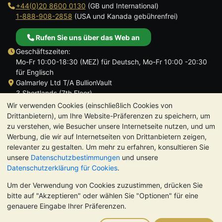
+44(0)20 8600 0130
(GB und International)
1-888-908-2858
(USA und Kanada gebührenfrei)
Rufen Sie uns über das Web an
Geschäftszeiten:
Mo-Fr 10:00-18:30 (MEZ) für Deutsch, Mo-Fr 10:00 -20:30
für Englisch
Galmarley Ltd T/A BullionVault
3 Shortlands (7th Floor)
Hammersmith
Wir verwenden Cookies (einschließlich Cookies von
London
Drittanbietern), um Ihre Website-Präferenzen zu speichern, um
W6 8DA
zu verstehen, wie Besucher unsere Internetseite nutzen, und um
Großbritannien
Werbung, die wir auf Internetseiten von Drittanbietern zeigen,
relevanter zu gestalten. Um mehr zu erfahren, konsultieren Sie
unsere
Datenschutzbestimmungen
und unsere
Datenschutzerklärung für Cookies
.
Um der Verwendung von Cookies zuzustimmen, drücken Sie
TrustScore 4.8 | 724 Bewertungen
bitte auf "Akzeptieren" oder wählen Sie "Optionen" für eine
BITTE BEACHTEN SIE:
Der Wert von Edelmetallen kann sowohl
genauere Eingabe Ihrer Präferenzen.
steigen als auch fallen. Historische Trends sind keine Garantie
für zukünftige Preisentwicklungen. Nichts auf den Webseiten