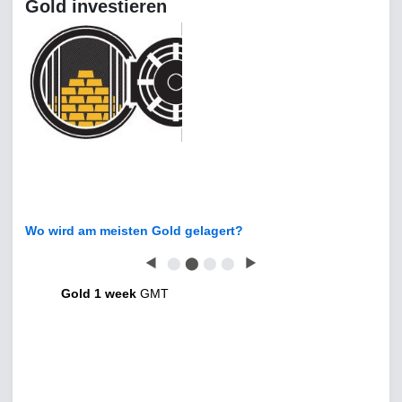
Gold investieren
Wo wird am meisten Gold gelagert?
◀
⬤
⬤
⬤
⬤
▶
Gold 1 week
GMT