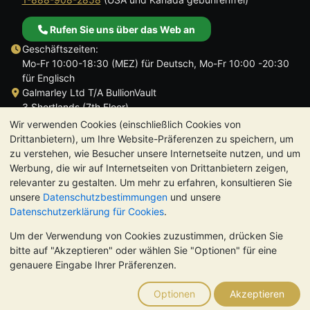
Rufen Sie uns über das Web an
Geschäftszeiten:
Mo-Fr 10:00-18:30 (MEZ) für Deutsch, Mo-Fr 10:00 -20:30
für Englisch
Galmarley Ltd T/A BullionVault
3 Shortlands (7th Floor)
Hammersmith
Wir verwenden Cookies (einschließlich Cookies von
London
Drittanbietern), um Ihre Website-Präferenzen zu speichern, um
W6 8DA
zu verstehen, wie Besucher unsere Internetseite nutzen, und um
Großbritannien
Werbung, die wir auf Internetseiten von Drittanbietern zeigen,
relevanter zu gestalten. Um mehr zu erfahren, konsultieren Sie
unsere
Datenschutzbestimmungen
und unsere
Datenschutzerklärung für Cookies
.
Um der Verwendung von Cookies zuzustimmen, drücken Sie
TrustScore 4.8 | 726 Bewertungen
bitte auf "Akzeptieren" oder wählen Sie "Optionen" für eine
BITTE BEACHTEN SIE:
Der Wert von Edelmetallen kann sowohl
genauere Eingabe Ihrer Präferenzen.
steigen als auch fallen. Historische Trends sind keine Garantie
für zukünftige Preisentwicklungen. Nichts auf den Webseiten
Optionen
Akzeptieren
von BullionVault oder in der Kommunikation stellt eine
Anlageberatung dar. Sie sollten sich von einem Fachmann