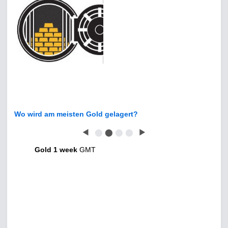
Wo wird am meisten Gold gelagert?
◀
⬤
⬤
⬤
⬤
▶
Gold 1 week
GMT