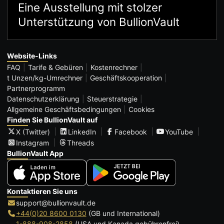
Eine Ausstellung mit stolzer
Unterstützung von BullionVault
Website-Links
FAQ
Tarife & Gebüren
Kostenrechner
t Unzen/kg-Umrechner
Geschäftskooperation
Partnerprogramm
Datenschutzerklärung
Steuerstrategie
Allgemeine Geschäftsbedingungen
Cookies
Finden Sie BullionVault auf
X (Twitter)
LinkedIn
Facebook
YouTube
Instagram
Threads
BullionVault App
Kontaktieren Sie uns
support@bullionvault.de
+44(0)20 8600 0130
(GB und International)
1-888-908-2858
(USA und Kanada gebührenfrei)