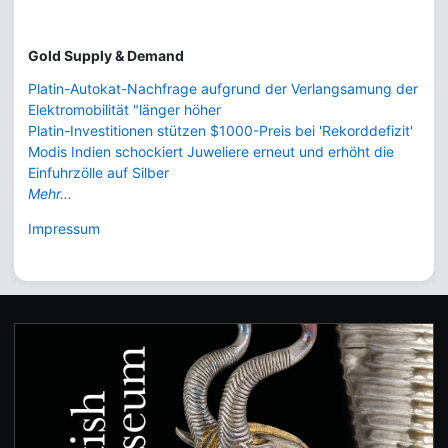
Gold Supply & Demand
Platin-Autokat-Nachfrage aufgrund der Verlangsamung der
Elektromobilität "länger höher
Platin-Investitionen stützen $1000-Preis bei 'Rekorddefizit'
Modis Indien schockiert Juweliere erneut und erhöht die
Einfuhrzölle auf Silber
Mehr...
Impressum