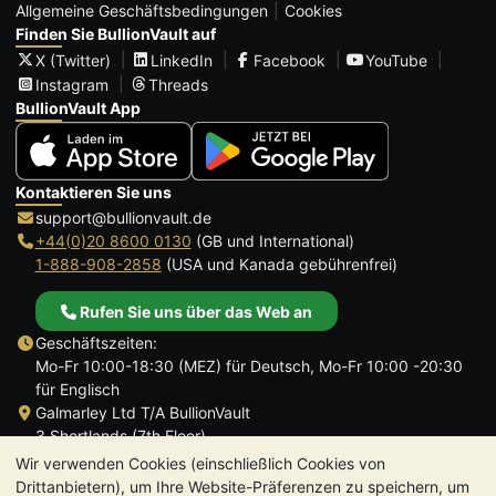
Allgemeine Geschäftsbedingungen
Cookies
Finden Sie BullionVault auf
X (Twitter)
LinkedIn
Facebook
YouTube
Instagram
Threads
BullionVault App
Kontaktieren Sie uns
support@bullionvault.de
+44(0)20 8600 0130
(GB und International)
1-888-908-2858
(USA und Kanada gebührenfrei)
Rufen Sie uns über das Web an
Geschäftszeiten:
Mo-Fr 10:00-18:30 (MEZ) für Deutsch, Mo-Fr 10:00 -20:30
für Englisch
Galmarley Ltd T/A BullionVault
3 Shortlands (7th Floor)
Hammersmith
Wir verwenden Cookies (einschließlich Cookies von
London
Drittanbietern), um Ihre Website-Präferenzen zu speichern, um