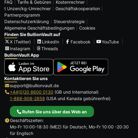
FAQ
Tarife & Gebüren
Kostenrechner
t Unzen/kg-Umrechner
Geschäftskooperation
Partnerprogramm
Datenschutzerklärung
Steuerstrategie
Allgemeine Geschäftsbedingungen
Cookies
Finden Sie BullionVault auf
X (Twitter)
LinkedIn
Facebook
YouTube
Instagram
Threads
BullionVault App
Kontaktieren Sie uns
support@bullionvault.de
+44(0)20 8600 0130
(GB und International)
1-888-908-2858
(USA und Kanada gebührenfrei)
Rufen Sie uns über das Web an
Geschäftszeiten:
Mo-Fr 10:00-18:30 (MEZ) für Deutsch, Mo-Fr 10:00 -20:30
für Englisch