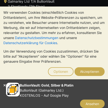
Galmarley Ltd T/A BullionVault
3 Shortlands (7th Floor)
Hammersmith
Wir verwenden Cookies (einschließlich Cookies von
London
Drittanbietern), um Ihre Website-Präferenzen zu speichern, um
W6 8DA
zu verstehen, wie Besucher unsere Internetseite nutzen, und um
Großbritannien
Werbung, die wir auf Internetseiten von Drittanbietern zeigen,
relevanter zu gestalten. Um mehr zu erfahren, konsultieren Sie
unsere
Datenschutzbestimmungen
und unsere
Datenschutzerklärung für Cookies
.
Um der Verwendung von Cookies zuzustimmen, drücken Sie
TrustScore 4.8 | 724 Bewertungen
bitte auf "Akzeptieren" oder wählen Sie "Optionen" für eine
BITTE BEACHTEN SIE:
Der Wert von Edelmetallen kann sowohl
genauere Eingabe Ihrer Präferenzen.
steigen als auch fallen. Historische Trends sind keine Garantie
für zukünftige Preisentwicklungen. Nichts auf den Webseiten
Optionen
Akzeptieren
von BullionVault oder in der Kommunikation stellt eine
Anlageberatung dar. Sie sollten sich von einem Fachmann
beraten lassen, um zu sehen, ob der Besitz von Edelmetallen
BullionVault: Gold, Silber & Platin
das Richtige für Sie ist.
BullionVault (Galmarley Ltd.)
Galmarley Ltd. (Handelsname BullionVault) ist registriert in
KOSTENLOS - Auf Google Play
England und Wales unter der Steuernummer 4943684
BullionVault Ltd © 2026
Ansehen