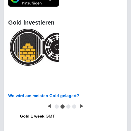
Gold investieren
Wo wird am meisten Gold gelagert?
◀
⬤
⬤
⬤
⬤
▶
Gold 1 week
GMT