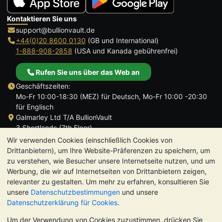
Kontaktieren Sie uns
support@bullionvault.de
+44(0)20 8600 0130
(GB und International)
1-888-908-2858
(USA und Kanada gebührenfrei)
Rufen Sie uns über das Web an
Geschäftszeiten:
Mo-Fr 10:00-18:30 (MEZ) für Deutsch, Mo-Fr 10:00 -20:30
für Englisch
Galmarley Ltd T/A BullionVault
3 Shortlands (7th Floor)
Hammersmith
Wir verwenden Cookies (einschließlich Cookies von
London
Drittanbietern), um Ihre Website-Präferenzen zu speichern, um
W6 8DA
zu verstehen, wie Besucher unsere Internetseite nutzen, und um
Großbritannien
Werbung, die wir auf Internetseiten von Drittanbietern zeigen,
relevanter zu gestalten. Um mehr zu erfahren, konsultieren Sie
unsere
Datenschutzbestimmungen
und unsere
Datenschutzerklärung für Cookies
.
Um der Verwendung von Cookies zuzustimmen, drücken Sie
TrustScore 4.8 | 725 Bewertungen