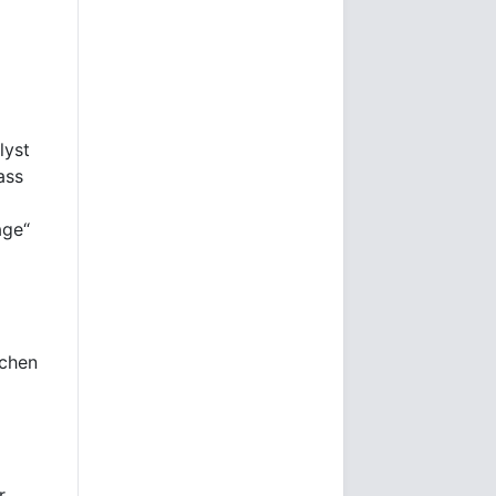
lyst
ass
age“
schen
r