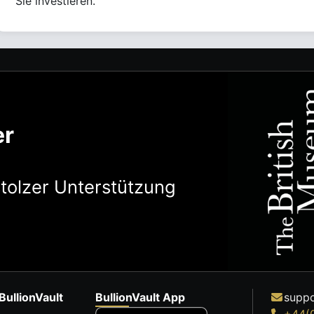
Sie investieren.
er
stolzer Unterstützung
BullionVault
BullionVault App
suppo