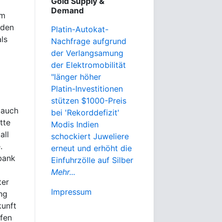
Gold Supply &
Demand
im
 den
Platin-Autokat-
ls
Nachfrage aufgrund
der Verlangsamung
der Elektromobilität
"länger höher
Platin-Investitionen
stützen $1000-Preis
 auch
bei 'Rekorddefizit'
tte
Modis Indien
all
schockiert Juweliere
.
erneut und erhöht die
bank
Einfuhrzölle auf Silber
Mehr...
ter
Impressum
ng
kunft
afen