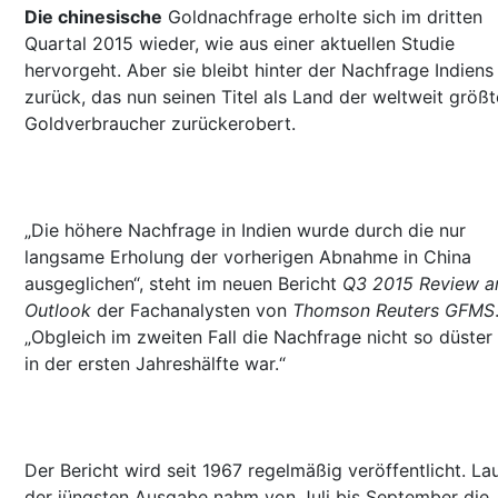
Die chinesische
Goldnachfrage erholte sich im dritten
Quartal 2015 wieder, wie aus einer aktuellen Studie
hervorgeht. Aber sie bleibt hinter der Nachfrage Indiens
zurück, das nun seinen Titel als Land der weltweit größ
Goldverbraucher zurückerobert.
„Die höhere Nachfrage in Indien wurde durch die nur
langsame Erholung der vorherigen Abnahme in China
ausgeglichen“, steht im neuen Bericht
Q3 2015 Review a
Outlook
der Fachanalysten von
Thomson Reuters GFMS
„Obgleich im zweiten Fall die Nachfrage nicht so düster
in der ersten Jahreshälfte war.“
Der Bericht wird seit 1967 regelmäßig veröffentlicht. La
der jüngsten Ausgabe nahm von Juli bis September die