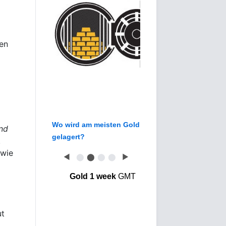
ten
Wo wird am meisten Gold
nd
gelagert?
.
 wie
◀
⬤
⬤
⬤
⬤
▶
Gold 1 week
GMT
ut