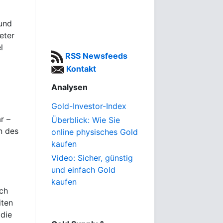
und
eter
l
RSS Newsfeeds
Kontakt
Analysen
Gold-Investor-Index
r –
Überblick: Wie Sie
n des
online physisches Gold
kaufen
Video: Sicher, günstig
und einfach Gold
kaufen
ich
iten
 die