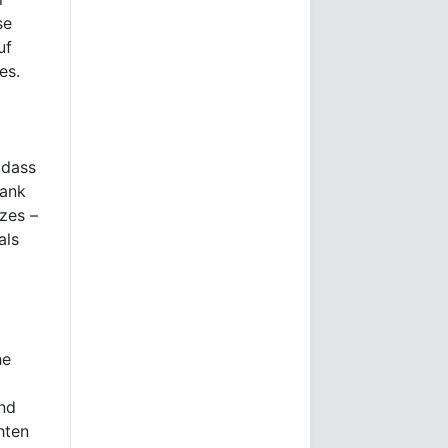
se
uf
es.
 dass
bank
zes –
als
he
nd
hten