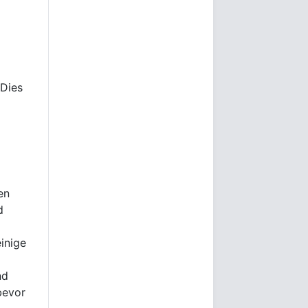
 Dies
en
d
einige
nd
bevor