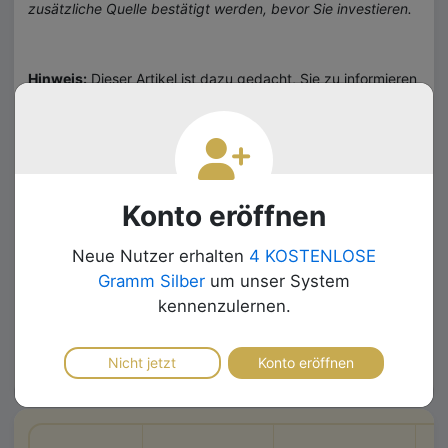
zusätzliche Quelle bestätigt werden, bevor Sie investieren.
Hinweis:
Dieser Artikel ist dazu gedacht, Sie zu informieren
und nicht, um Ihre Investitionsentscheidungen zu
beeinflussen. Nur Sie selbst können entscheiden, wie Sie Ihr
Geld anlegen und tragen die alleinige Verantwortung hierfür.
Ferner sind vergangene Preistrends keine Garantie für
zukünftige Kursentwicklungen. Falls Sie Zweifel bezüglich
der Angemessenheit einer Investition haben, empfehlen wir
Konto eröffnen
Ihnen, sich unabhängige Finanzberatung einzuholen.
Neue Nutzer erhalten
4 KOSTENLOSE
Gramm Silber
um unser System
kennenzulernen.
Nicht jetzt
Konto eröffnen