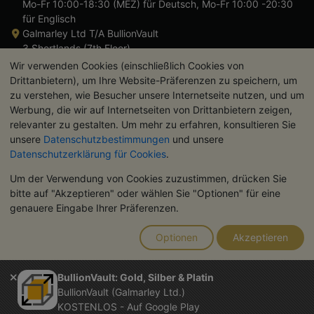
Mo-Fr 10:00-18:30 (MEZ) für Deutsch, Mo-Fr 10:00 -20:30
für Englisch
Galmarley Ltd T/A BullionVault
3 Shortlands (7th Floor)
Hammersmith
Wir verwenden Cookies (einschließlich Cookies von
London
Drittanbietern), um Ihre Website-Präferenzen zu speichern, um
W6 8DA
zu verstehen, wie Besucher unsere Internetseite nutzen, und um
Großbritannien
Werbung, die wir auf Internetseiten von Drittanbietern zeigen,
relevanter zu gestalten. Um mehr zu erfahren, konsultieren Sie
unsere
Datenschutzbestimmungen
und unsere
Datenschutzerklärung für Cookies
.
Um der Verwendung von Cookies zuzustimmen, drücken Sie
TrustScore 4.8 | 724 Bewertungen
bitte auf "Akzeptieren" oder wählen Sie "Optionen" für eine
BITTE BEACHTEN SIE:
Der Wert von Edelmetallen kann sowohl
genauere Eingabe Ihrer Präferenzen.
steigen als auch fallen. Historische Trends sind keine Garantie
für zukünftige Preisentwicklungen. Nichts auf den Webseiten
Optionen
Akzeptieren
von BullionVault oder in der Kommunikation stellt eine
Anlageberatung dar. Sie sollten sich von einem Fachmann
beraten lassen, um zu sehen, ob der Besitz von Edelmetallen
BullionVault: Gold, Silber & Platin
das Richtige für Sie ist.
BullionVault (Galmarley Ltd.)
Galmarley Ltd. (Handelsname BullionVault) ist registriert in
KOSTENLOS - Auf Google Play
England und Wales unter der Steuernummer 4943684