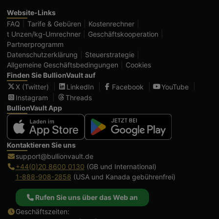
Website-Links
FAQ
Tarife & Gebüren
Kostenrechner
t Unzen/kg-Umrechner
Geschäftskooperation
Partnerprogramm
Datenschutzerklärung
Steuerstrategie
Allgemeine Geschäftsbedingungen
Cookies
Finden Sie BullionVault auf
X (Twitter)
LinkedIn
Facebook
YouTube
Instagram
Threads
BullionVault App
Kontaktieren Sie uns
support@bullionvault.de
+44(0)20 8600 0130
(GB und International)
1-888-908-2858
(USA und Kanada gebührenfrei)
Rufen Sie uns über das Web an
Geschäftszeiten: