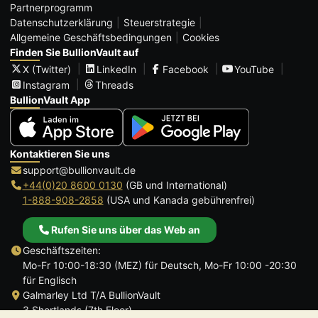
Partnerprogramm
Datenschutzerklärung
Steuerstrategie
Allgemeine Geschäftsbedingungen
Cookies
Finden Sie BullionVault auf
X (Twitter)
LinkedIn
Facebook
YouTube
Instagram
Threads
BullionVault App
Kontaktieren Sie uns
support@bullionvault.de
+44(0)20 8600 0130
(GB und International)
1-888-908-2858
(USA und Kanada gebührenfrei)
Rufen Sie uns über das Web an
Geschäftszeiten:
Mo-Fr 10:00-18:30 (MEZ) für Deutsch, Mo-Fr 10:00 -20:30
für Englisch
Galmarley Ltd T/A BullionVault
3 Shortlands (7th Floor)