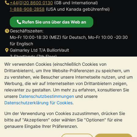
+44(0)20 8600 0130
(GB und International)
1-888-908-2858
(USA und Kanada gebührenfrei)
Rufen Sie uns über das Web an
Geschäftszeiten:
Mo-Fr 10:00-18:30 (MEZ) für Deutsch, Mo-Fr 10:00 -20:30
für Englisch
Galmarley Ltd T/A BullionVault
3 Shortlands (7th Floor)
Hammersmith
Wir verwenden Cookies (einschließlich Cookies von
London
Drittanbietern), um Ihre Website-Präferenzen zu speichern, um
W6 8DA
zu verstehen, wie Besucher unsere Internetseite nutzen, und um
Großbritannien
Werbung, die wir auf Internetseiten von Drittanbietern zeigen,
relevanter zu gestalten. Um mehr zu erfahren, konsultieren Sie
unsere
Datenschutzbestimmungen
und unsere
Datenschutzerklärung für Cookies
.
Um der Verwendung von Cookies zuzustimmen, drücken Sie
TrustScore 4.8 | 724 Bewertungen
bitte auf "Akzeptieren" oder wählen Sie "Optionen" für eine
BITTE BEACHTEN SIE:
Der Wert von Edelmetallen kann sowohl
genauere Eingabe Ihrer Präferenzen.
steigen als auch fallen. Historische Trends sind keine Garantie
für zukünftige Preisentwicklungen. Nichts auf den Webseiten