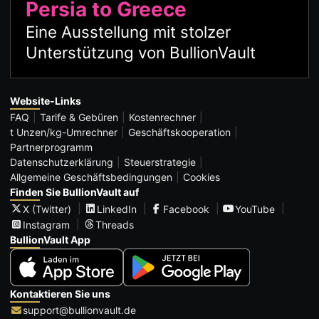
Persia to Greece
Eine Ausstellung mit stolzer
Unterstützung von BullionVault
Website-Links
FAQ
Tarife & Gebüren
Kostenrechner
t Unzen/kg-Umrechner
Geschäftskooperation
Partnerprogramm
Datenschutzerklärung
Steuerstrategie
Allgemeine Geschäftsbedingungen
Cookies
Finden Sie BullionVault auf
X (Twitter)
LinkedIn
Facebook
YouTube
Instagram
Threads
BullionVault App
Kontaktieren Sie uns
support@bullionvault.de