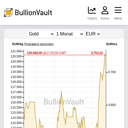
Charts
Konto
Menü
EUR/kg
Preisalarm einrichten
EUR/oz
121.000
120.668,95
@17:26:50 GMT
3.753,22
120.500
120.000
119.500
119.000
3.700
118.500
118.000
117.500
117.000
116.500
116.000
3.600
115.500
115.000
114.500
114.000