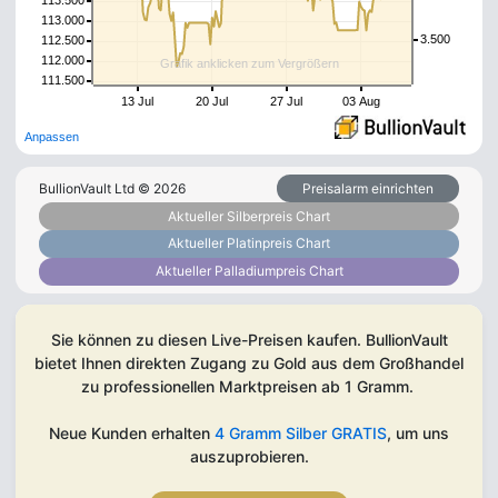
113.500
113.000
3.500
112.500
112.000
Grafik anklicken zum Vergrößern
111.500
13 Jul
20 Jul
27 Jul
03 Aug
Anpassen
BullionVault Ltd ©
2026
Preisalarm einrichten
Aktueller Silberpreis Chart
Aktueller Platinpreis Chart
Aktueller Palladiumpreis Chart
Sie können zu diesen Live-Preisen kaufen. BullionVault
bietet Ihnen direkten Zugang zu Gold aus dem Großhandel
zu professionellen Marktpreisen ab 1 Gramm.
Neue Kunden erhalten
4 Gramm Silber GRATIS
, um uns
auszuprobieren.