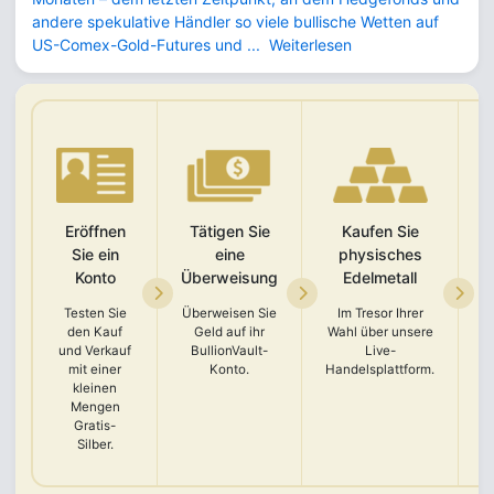
andere spekulative Händler so viele bullische Wetten auf
US-Comex-Gold-Futures und ...
Weiterlesen
Eröffnen
Tätigen Sie
Kaufen Sie
Sie ein
eine
physisches
Konto
Überweisung
Edelmetall
Testen Sie
Überweisen Sie
Im Tresor Ihrer
den Kauf
Geld auf ihr
Wahl über unsere
und Verkauf
BullionVault-
Live-
A
mit einer
Konto.
Handelsplattform.
kleinen
K
Mengen
Gratis-
Silber.