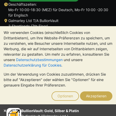
Geschäftszeiten:
Mo-Fr 10:00-18:30 (MEZ) für Deutsch, Mo-Fr 10:00 -20:30
für Englisch
Galmarley Ltd T/A BullionVault
3 Shortlands (7th Floor)
Hammersmith
Wir verwenden Cookies (einschließlich Cookies von
London
Drittanbietern), um Ihre Website-Präferenzen zu speichern, um
W6 8DA
zu verstehen, wie Besucher unsere Internetseite nutzen, und um
Großbritannien
Werbung, die wir auf Internetseiten von Drittanbietern zeigen,
relevanter zu gestalten. Um mehr zu erfahren, konsultieren Sie
unsere
Datenschutzbestimmungen
und unsere
Datenschutzerklärung für Cookies
.
Um der Verwendung von Cookies zuzustimmen, drücken Sie
TrustScore 4.8 | 724 Bewertungen
bitte auf "Akzeptieren" oder wählen Sie "Optionen" für eine
BITTE BEACHTEN SIE:
Der Wert von Edelmetallen kann sowohl
genauere Eingabe Ihrer Präferenzen.
steigen als auch fallen. Historische Trends sind keine Garantie
für zukünftige Preisentwicklungen. Nichts auf den Webseiten
Optionen
Akzeptieren
von BullionVault oder in der Kommunikation stellt eine
Anlageberatung dar. Sie sollten sich von einem Fachmann
beraten lassen, um zu sehen, ob der Besitz von Edelmetallen
BullionVault: Gold, Silber & Platin
das Richtige für Sie ist.