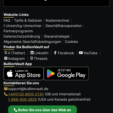
Website-Links
FAQ
Tarife & Gebüren
Kostenrechner
t Unzen/kg-Umrechner
Geschäftskooperation
Partnerprogramm
Datenschutzerklärung
Steuerstrategie
Allgemeine Geschäftsbedingungen
Cookies
Finden Sie BullionVault auf
X (Twitter)
LinkedIn
Facebook
YouTube
Instagram
Threads
BullionVault App
Kontaktieren Sie uns
support@bullionvault.de
+44(0)20 8600 0130
(GB und International)
1-888-908-2858
(USA und Kanada gebührenfrei)
Rufen Sie uns über das Web an