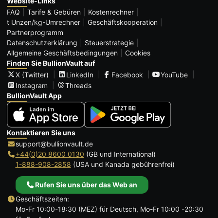
Website-Links
FAQ
Tarife & Gebüren
Kostenrechner
t Unzen/kg-Umrechner
Geschäftskooperation
Partnerprogramm
Datenschutzerklärung
Steuerstrategie
Allgemeine Geschäftsbedingungen
Cookies
Finden Sie BullionVault auf
X (Twitter)
LinkedIn
Facebook
YouTube
Instagram
Threads
BullionVault App
Kontaktieren Sie uns
support@bullionvault.de
+44(0)20 8600 0130
(GB und International)
1-888-908-2858
(USA und Kanada gebührenfrei)
Rufen Sie uns über das Web an
Geschäftszeiten:
Mo-Fr 10:00-18:30 (MEZ) für Deutsch, Mo-Fr 10:00 -20:30