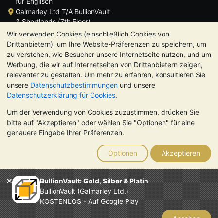
für Englisch
Galmarley Ltd T/A BullionVault
3 Shortlands (7th Floor)
Hammersmith
Wir verwenden Cookies (einschließlich Cookies von
London
Drittanbietern), um Ihre Website-Präferenzen zu speichern, um
W6 8DA
zu verstehen, wie Besucher unsere Internetseite nutzen, und um
Großbritannien
Werbung, die wir auf Internetseiten von Drittanbietern zeigen,
relevanter zu gestalten. Um mehr zu erfahren, konsultieren Sie
unsere
Datenschutzbestimmungen
und unsere
Datenschutzerklärung für Cookies
.
Um der Verwendung von Cookies zuzustimmen, drücken Sie
TrustScore 4.8 | 724 Bewertungen
bitte auf "Akzeptieren" oder wählen Sie "Optionen" für eine
BITTE BEACHTEN SIE:
Der Wert von Edelmetallen kann sowohl
genauere Eingabe Ihrer Präferenzen.
steigen als auch fallen. Historische Trends sind keine Garantie
für zukünftige Preisentwicklungen. Nichts auf den Webseiten
Optionen
Akzeptieren
von BullionVault oder in der Kommunikation stellt eine
Anlageberatung dar. Sie sollten sich von einem Fachmann
beraten lassen, um zu sehen, ob der Besitz von Edelmetallen
BullionVault: Gold, Silber & Platin
das Richtige für Sie ist.
BullionVault (Galmarley Ltd.)
Galmarley Ltd. (Handelsname BullionVault) ist registriert in
KOSTENLOS - Auf Google Play
England und Wales unter der Steuernummer 4943684
BullionVault Ltd © 2026