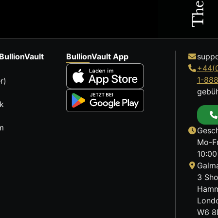
BullionVault
BullionVault App
suppo
+44(
1-88
r)
gebüh
k
m
Gesch
Mo-Fr
10:00
Galma
3 Sho
Hamm
Lond
W6 8