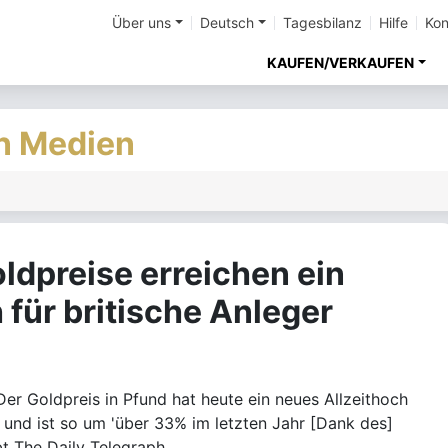
Über uns
Deutsch
Tagesbilanz
Hilfe
Kon
KAUFEN/VERKAUFEN
en Medien
ldpreise erreichen ein
 für britische Anleger
r Goldpreis in Pfund hat heute ein neues Allzeithoch
und ist so um 'über 33% im letzten Jahr [Dank des]
bt The Daily Telegraph.