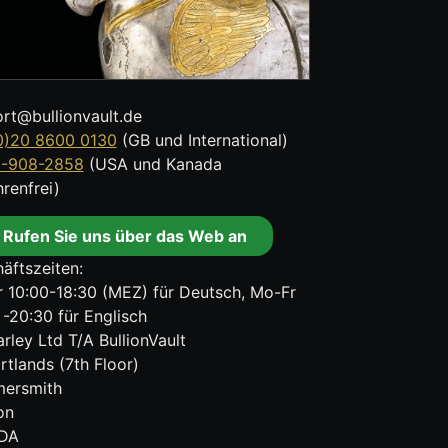
rt@bullionvault.de
0)20 8600 0130
(GB und International)
8-908-2858
(USA und Kanada
renfrei)
Rufen Sie uns über das Web an
äftszeiten:
 10:00-18:30 (MEZ) für Deutsch, Mo-Fr
 -20:30 für Englisch
rley Ltd T/A BullionVault
rtlands (7th Floor)
ersmith
on
DA