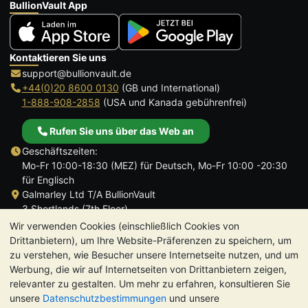
BullionVault App
Kontaktieren Sie uns
support@bullionvault.de
+44(0)20 8600 0130
(GB und International)
1-888-908-2858
(USA und Kanada gebührenfrei)
Rufen Sie uns über das Web an
Geschäftszeiten:
Mo-Fr 10:00-18:30 (MEZ) für Deutsch, Mo-Fr 10:00 -20:30
für Englisch
Galmarley Ltd T/A BullionVault
3 Shortlands (7th Floor)
Hammersmith
Wir verwenden Cookies (einschließlich Cookies von
London
Drittanbietern), um Ihre Website-Präferenzen zu speichern, um
W6 8DA
zu verstehen, wie Besucher unsere Internetseite nutzen, und um
Großbritannien
Werbung, die wir auf Internetseiten von Drittanbietern zeigen,
relevanter zu gestalten. Um mehr zu erfahren, konsultieren Sie
unsere
Datenschutzbestimmungen
und unsere