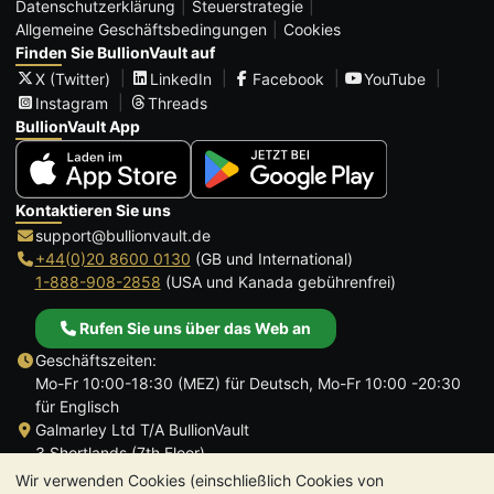
Datenschutzerklärung
Steuerstrategie
Allgemeine Geschäftsbedingungen
Cookies
Finden Sie BullionVault auf
X (Twitter)
LinkedIn
Facebook
YouTube
Instagram
Threads
BullionVault App
Kontaktieren Sie uns
support@bullionvault.de
+44(0)20 8600 0130
(GB und International)
1-888-908-2858
(USA und Kanada gebührenfrei)
Rufen Sie uns über das Web an
Geschäftszeiten:
Mo-Fr 10:00-18:30 (MEZ) für Deutsch, Mo-Fr 10:00 -20:30
für Englisch
Galmarley Ltd T/A BullionVault
3 Shortlands (7th Floor)
Hammersmith
Wir verwenden Cookies (einschließlich Cookies von