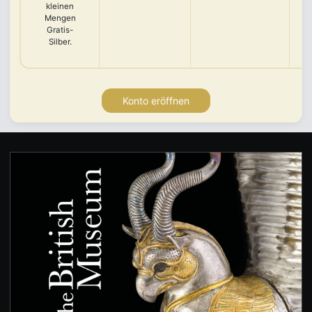
kleinen
K
Mengen
Gratis-
Silber.
Konto eröffnen