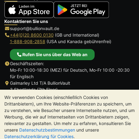
Kontaktieren Sie uns
support@bullionvault.de
+44(0)20 8600 0130
(GB und International)
1-888-908-2858
(USA und Kanada gebührenfrei)
Rufen Sie uns über das Web an
Geschäftszeiten:
Mo-Fr 10:00-18:30 (MEZ) für Deutsch, Mo-Fr 10:00 -20:30
für Englisch
Galmarley Ltd T/A BullionVault
3 Shortlands (7th Floor)
Hammersmith
Wir verwenden Cookies (einschließlich Cookies von
London
Drittanbietern), um Ihre Website-Präferenzen zu speichern, um
W6 8DA
zu verstehen, wie Besucher unsere Internetseite nutzen, und um
Großbritannien
Werbung, die wir auf Internetseiten von Drittanbietern zeigen,
relevanter zu gestalten. Um mehr zu erfahren, konsultieren Sie
unsere
Datenschutzbestimmungen
und unsere
Datenschutzerklärung für Cookies
.