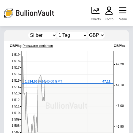
Charts
Konto
Menü
GBP/kg
Preisalarm einrichten
GBP/oz
1.519
1.518
47,20
1.517
1.516
1.515
1.514,56
@14:40:00 GMT
47,11
47,10
1.514
1.513
1.512
47,00
1.511
1.510
1.509
1.508
46,90
1.507